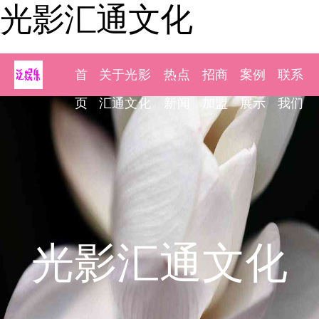
光影汇通文化
首
关于光影
热点
招商
案例
联系
页
汇通文化
新闻
加盟
展示
我们
光影汇通文化